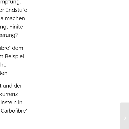
ämpfung,
der Endstufe
 Da machen
ngt Finite
serung?
fibre° dem
m Beispiel
che
len.
t und der
kurrenz
instein in
 Carbofibre°