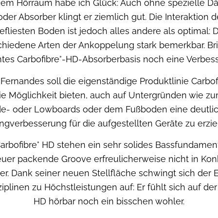
nem Hörraum habe ich Glück: Auch ohne spezielle D
oder Absorber klingt er ziemlich gut. Die Interaktion 
efliesten Boden ist jedoch alles andere als optimal:
chiedene Arten der Ankoppelung stark bemerkbar. Bri
tes Carbofibre°-HD-Absorberbasis noch eine Verbes
 Fernandes soll die eigenständige Produktlinie Carbo
e Möglichkeit bieten, auch auf Untergründen wie zu
de- oder Lowboards oder dem Fußboden eine deutli
ngverbesserung für die aufgestellten Geräte zu erzie
Carbofibre° HD stehen ein sehr solides Bassfundamen
uer packende Groove erfreulicherweise nicht in Kon
r. Dank seiner neuen Stellfläche schwingt sich der E
iplinen zu Höchstleistungen auf: Er fühlt sich auf der
HD hörbar noch ein bisschen wohler.