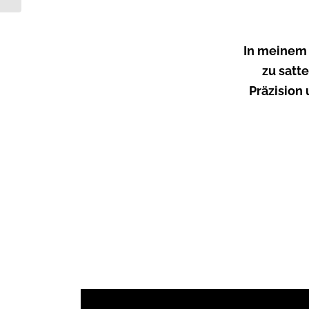
In meinem 
zu satt
Präzision