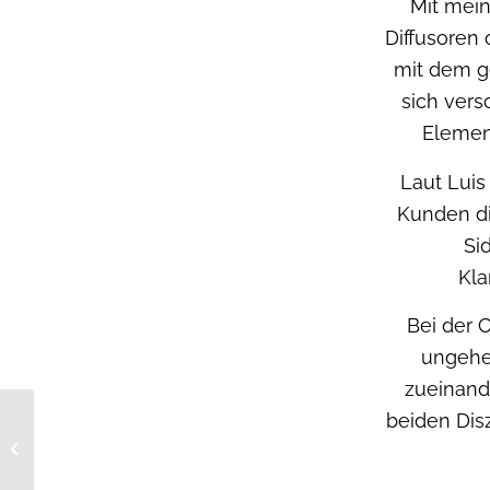
Mit mei
Diffusoren 
mit dem g
sich vers
Elemen
Laut Luis
Kunden di
Si
Kla
Bei der 
ungehe
zueinande
beiden Disz
HiFi Statement testet
Pagode Edition MKII