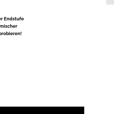
er Endstufe
hmischer
probieren!