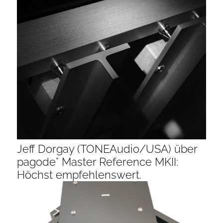
Jeff Dorgay (TONEAudio/USA) über
pagode° Master Reference MKII:
Höchst empfehlenswert.