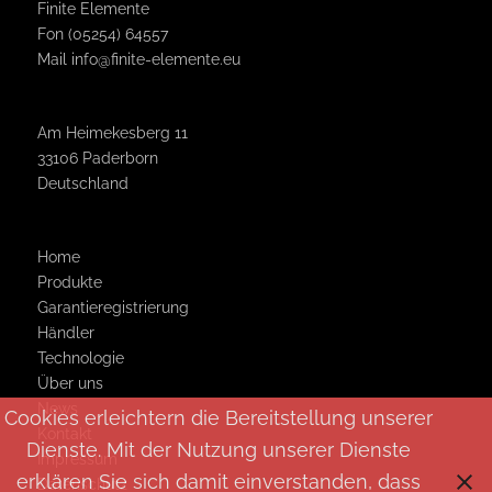
Finite Elemente
Fon (05254) 64557
Mail
info@finite-elemente.eu
Am Heimekesberg 11
33106 Paderborn
Deutschland
Home
Produkte
Garantie­registrierung
Händler
Technologie
Über uns
News
Cookies erleichtern die Bereitstellung unserer
Kontakt
Dienste. Mit der Nutzung unserer Dienste
Impressum
erklären Sie sich damit einverstanden, dass
Datenschutz