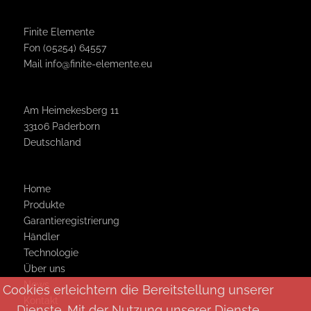
Finite Elemente
Fon (05254) 64557
Mail
info@finite-elemente.eu
Am Heimekesberg 11
33106 Paderborn
Deutschland
Home
Produkte
Garantie­registrierung
Händler
Technologie
Über uns
News
Cookies erleichtern die Bereitstellung unserer
Kontakt
Dienste. Mit der Nutzung unserer Dienste