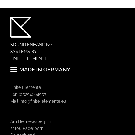
SOUND ENHANCING
SYSTEMS BY
FINITE ELEMENTE
Finite Elemente
Fon (05254) 64557
Mail
info@finite-elemente.eu
Am Heimekesberg 11
33106 Paderborn